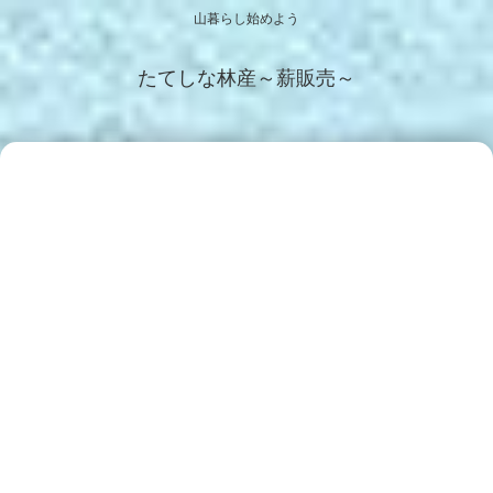
山暮らし始めよう
たてしな林産～薪販売～