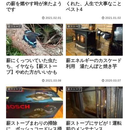
の薪を燃やす時が来たよう
くれた、人生で大事なこと
です
ベスト4
2021.02.01
2021.01.02
薪ストーブ
薪ストーブ
薪にくっついていた虫た
薪エネルギーのカスケード
ち、イヤなら【薪ストー
利用 湯たんぽと焼き芋
ブ】やめた方がいいかも
2021.03.08
2020.03.07
薪ストーブ
薪ストーブ
薪ストーブまわりの掃除
薪ストーブにサビが！運転
に、ボッシュコードレス掃
前のメンテナンス