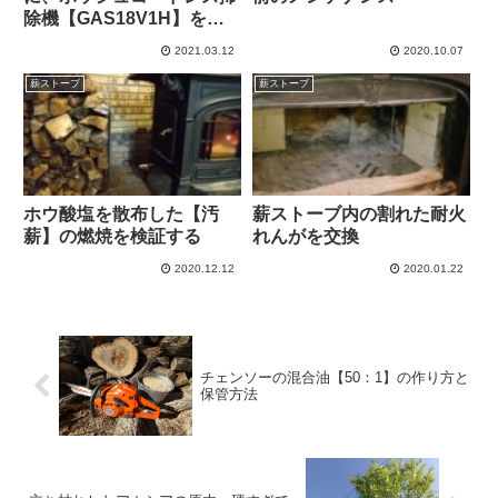
除機【GAS18V1H】を導
入
2021.03.12
2020.10.07
薪ストーブ
薪ストーブ
ホウ酸塩を散布した【汚
薪ストーブ内の割れた耐火
薪】の燃焼を検証する
れんがを交換
2020.12.12
2020.01.22
チェンソーの混合油【50：1】の作り方と
保管方法