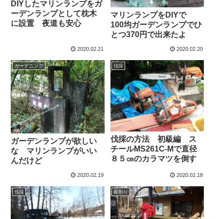
DIYしたマリンランプをガ
ーデンランプとして枕木
マリンランプをDIYで
に設置 夜道も安心
100均ガーデンランプでひ
とつ370円で出来たよ
2020.02.21
2020.02.20
ガーデニング
伐採
伐採の方法 初級編 ス
ガーデンランプが欲しい
チールMS261C-Mで直径
な マリンランプがいい
８５㎝のカラマツを倒す
んだけど
2020.02.19
2020.02.18
伐採
薪割り