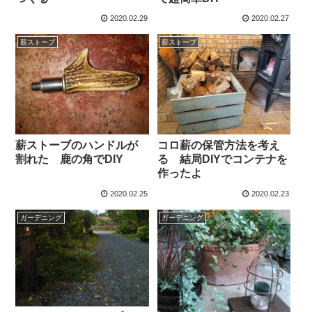
2020.02.29
2020.02.27
薪ストーブ
薪ストーブ
薪ストーブのハンドルが
コロ薪の保管方法を考え
割れた 鹿の角でDIY
る 結局DIYでコンテナを
作ったよ
2020.02.25
2020.02.23
ガーデニング
ガーデニング