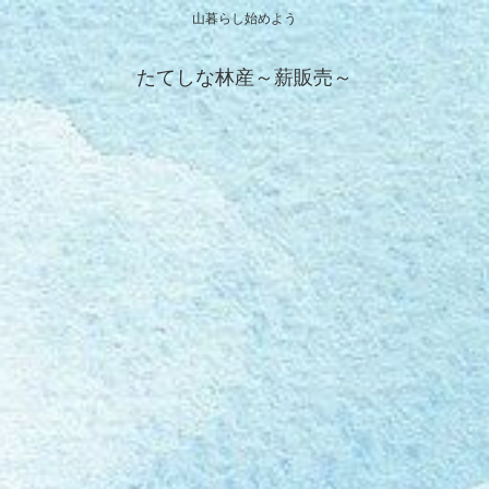
山暮らし始めよう
たてしな林産～薪販売～