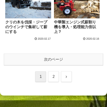
クリの木を伐採・ジープ
中華製エンジン式薪割り
のウインチで集材して薪
機を導入・処理能力倍以
にする
上？
2020.02.17
2020.02.16
次のページ
次
1
2
へ