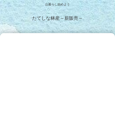
山暮らし始めよう
たてしな林産～薪販売～