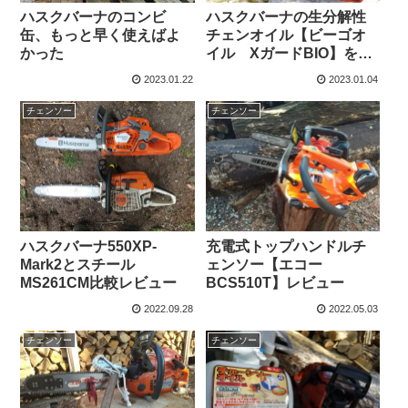
ハスクバーナのコンビ
ハスクバーナの生分解性
缶、もっと早く使えばよ
チェンオイル【ビーゴオ
かった
イル XガードBIO】を真
冬に使ってみる
2023.01.22
2023.01.04
チェンソー
チェンソー
ハスクバーナ550XP-
充電式トップハンドルチ
Mark2とスチール
ェンソー【エコー
MS261CM比較レビュー
BCS510T】レビュー
2022.09.28
2022.05.03
チェンソー
チェンソー