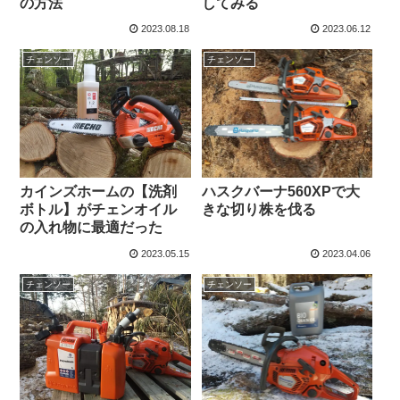
の方法
してみる
2023.08.18
2023.06.12
チェンソー
チェンソー
カインズホームの【洗剤
ハスクバーナ560XPで大
ボトル】がチェンオイル
きな切り株を伐る
の入れ物に最適だった
2023.05.15
2023.04.06
チェンソー
チェンソー