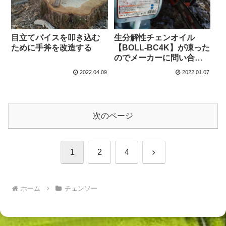
目立てバイスを叩き込む
生分解性チェンオイル
ために手斧を改造する
【BOLL-BC4K】が凍った
のでメーカーに問い合わ
せてみた
2022.04.09
2022.01.07
次のページ
次
1
2
4
へ
ホーム
チェンソー