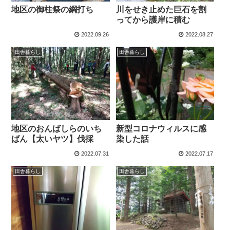
地区の御柱祭の綱打ち
川をせき止めた巨石を割
ってから護岸に積む
2022.09.26
2022.08.27
田舎暮らし
田舎暮らし
地区のおんばしらのいち
新型コロナウィルスに感
ばん【太いヤツ】伐採
染した話
2022.07.31
2022.07.17
田舎暮らし
田舎暮らし