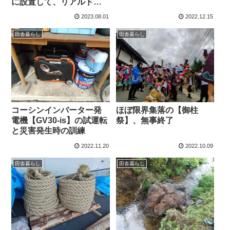
に設置して、リアルドル
ビーアトモスを構築する
2023.08.01
2022.12.15
田舎暮らし
田舎暮らし
コーシンインバーター発
ほぼ限界集落の【御柱
電機【GV30-is】の試運転
祭】、無事終了
と災害発生時の訓練
2022.11.20
2022.10.09
田舎暮らし
田舎暮らし