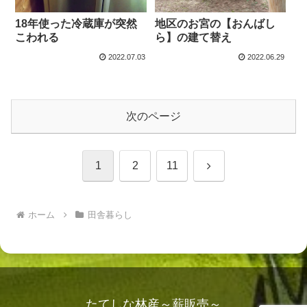
18年使った冷蔵庫が突然
地区のお宮の【おんばし
こわれる
ら】の建て替え
2022.07.03
2022.06.29
次のページ
次
1
2
11
へ
ホーム
田舎暮らし
たてしな林産～薪販売～