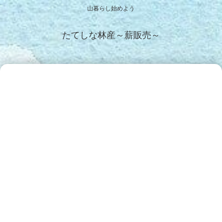
山暮らし始めよう
たてしな林産～薪販売～