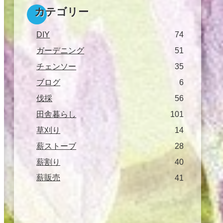
カテゴリー
DIY
74
ガーデニング
51
チェンソー
35
ブログ
6
伐採
56
田舎暮らし
101
草刈り
14
薪ストーブ
28
薪割り
40
薪販売
41