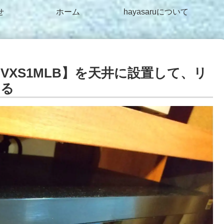
せ
ホーム
hayasaruについて
XS1MLB】を天井に設置して、リ
する