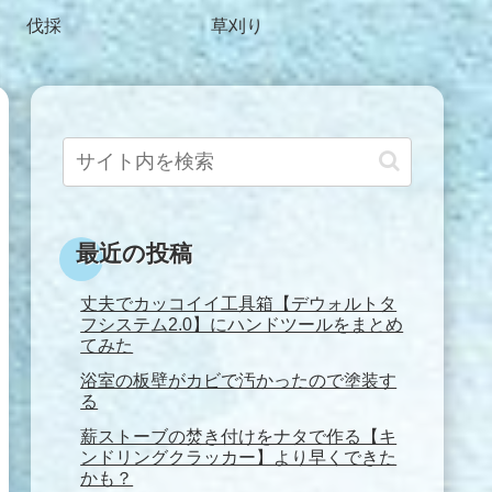
伐採
草刈り
最近の投稿
丈夫でカッコイイ工具箱【デウォルトタ
フシステム2.0】にハンドツールをまとめ
てみた
浴室の板壁がカビで汚かったので塗装す
る
薪ストーブの焚き付けをナタで作る【キ
ンドリングクラッカー】より早くできた
かも？