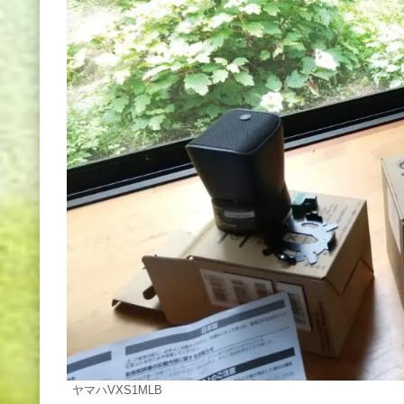
ヤマハVXS1MLB