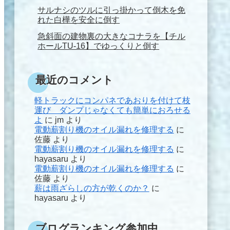
サルナシのツルに引っ掛かって倒木を免
れた白樺を安全に倒す
急斜面の建物裏の大きなコナラを【チル
ホールTU-16】でゆっくりと倒す
最近のコメント
軽トラックにコンパネであおりを付けて枝
運び ダンプじゃなくても簡単におろせる
よ
に
jm
より
電動薪割り機のオイル漏れを修理する
に
佐藤
より
電動薪割り機のオイル漏れを修理する
に
hayasaru
より
電動薪割り機のオイル漏れを修理する
に
佐藤
より
薪は雨ざらしの方が乾くのか？
に
hayasaru
より
ブログランキング参加中