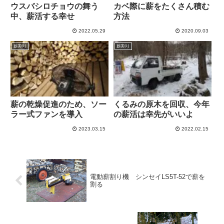
ウスバシロチョウの舞う
カベ際に薪をたくさん積む
中、薪活する幸せ
方法
2022.05.29
2020.09.03
薪割り
薪割り
薪の乾燥促進のため、ソー
くるみの原木を回収、今年
ラー式ファンを導入
の薪活は幸先がいいよ
2023.03.15
2022.02.15
電動薪割り機 シンセイLS5T-52で薪を
割る