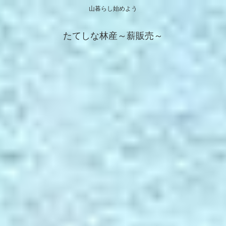
山暮らし始めよう
たてしな林産～薪販売～