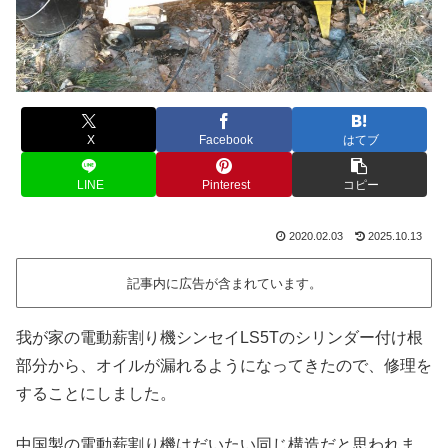
X
Facebook
はてブ
LINE
Pinterest
コピー
2020.02.03
2025.10.13
記事内に広告が含まれています。
我が家の電動薪割り機シンセイLS5Tのシリンダー付け根
部分から、オイルが漏れるようになってきたので、修理を
することにしました。
中国製の電動薪割り機はだいたい同じ構造だと思われま