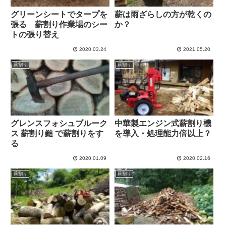
グリーンシートでタープを
薪は雨ざらしの方が乾くの
張る 薪割り作業場のシー
か？
トの張り替え
2020.03.24
2021.05.20
薪割り
薪割り
グレンスフォシュブルーク
中華製エンジン式薪割り機
ス 薪割り鎚 で薪割りをす
を導入・処理能力倍以上？
る
2020.01.09
2020.02.16
薪割り
薪割り