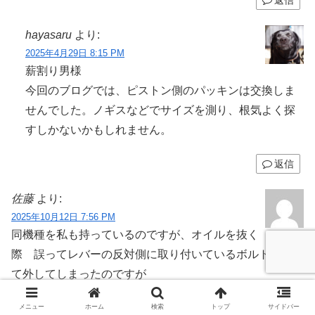
返信
hayasaru
より:
2025年4月29日 8:15 PM
薪割り男様
今回のブログでは、ピストン側のパッキンは交換しま
せんでした。ノギスなどでサイズを測り、根気よく探
すしかないかもしれません。
返信
佐藤
より:
2025年10月12日 7:56 PM
同機種を私も持っているのですが、オイルを抜く
際 誤ってレバーの反対側に取り付いているボルトを緩め
て外してしまったのですが
そこには、バネが入っていました
メニュー
ホーム
検索
トップ
サイドバー