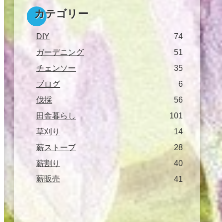
カテゴリー
DIY
74
ガーデニング
51
チェンソー
35
ブログ
6
伐採
56
田舎暮らし
101
草刈り
14
薪ストーブ
28
薪割り
40
薪販売
41