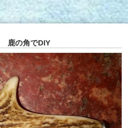
 鹿の角でDIY