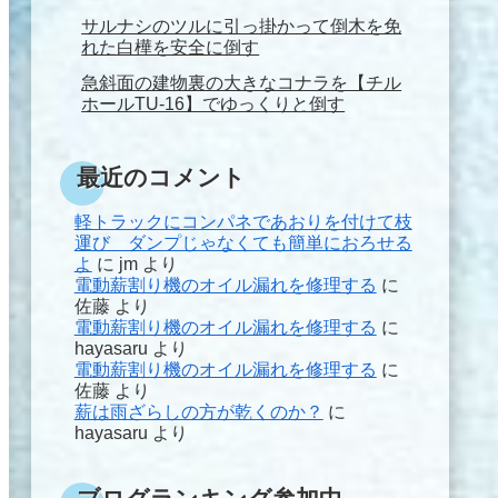
サルナシのツルに引っ掛かって倒木を免
れた白樺を安全に倒す
急斜面の建物裏の大きなコナラを【チル
ホールTU-16】でゆっくりと倒す
最近のコメント
軽トラックにコンパネであおりを付けて枝
運び ダンプじゃなくても簡単におろせる
よ
に
jm
より
電動薪割り機のオイル漏れを修理する
に
佐藤
より
電動薪割り機のオイル漏れを修理する
に
hayasaru
より
電動薪割り機のオイル漏れを修理する
に
佐藤
より
薪は雨ざらしの方が乾くのか？
に
hayasaru
より