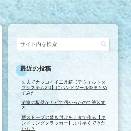
最近の投稿
丈夫でカッコイイ工具箱【デウォルトタ
フシステム2.0】にハンドツールをまとめ
てみた
浴室の板壁がカビで汚かったので塗装す
る
薪ストーブの焚き付けをナタで作る【キ
ンドリングクラッカー】より早くできた
かも？