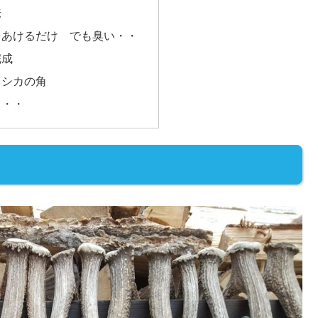
法
をあけるだけ でも臭い・・
完成
もシカの角
・・・