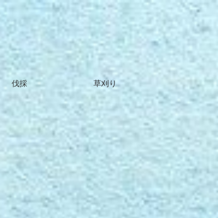
伐採
草刈り