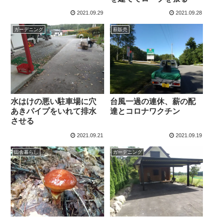
2021.09.29
2021.09.28
ガーデニング
薪販売
水はけの悪い駐車場に穴
台風一過の連休、薪の配
あきパイプをいれて排水
達とコロナワクチン
させる
2021.09.21
2021.09.19
田舎暮らし
ガーデニング