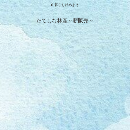
山暮らし始めよう
たてしな林産～薪販売～