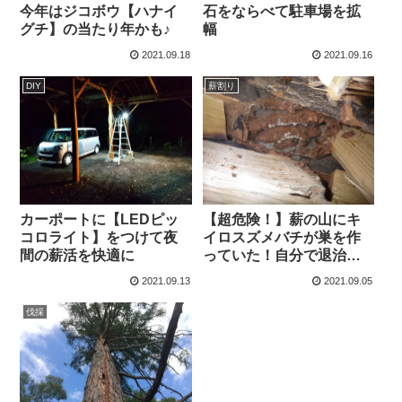
今年はジコボウ【ハナイ
石をならべて駐車場を拡
グチ】の当たり年かも♪
幅
2021.09.18
2021.09.16
DIY
薪割り
カーポートに【LEDピッ
【超危険！】薪の山にキ
コロライト】をつけて夜
イロスズメバチが巣を作
間の薪活を快適に
っていた！自分で退治す
る
2021.09.13
2021.09.05
伐採