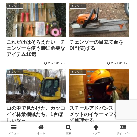
チェンソー
チェンソー
これだけはそろえたい チ
チェンソーの目立て台を
ェンソーを使う時に必要な
DIY(笑)する
アイテム10選
2020.01.20
2021.01.12
チェンソー
チェンソー
山の中で見かけた、カッコ
スチールアドバンス・ヘル
イイ林業機械たち、1台ほ
メットのイヤーマフをDIY
しいな～
で修理する
2021.02.03
2021.12.22
メニュー
ホーム
検索
トップ
サイドバー