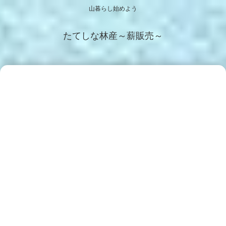
山暮らし始めよう
たてしな林産～薪販売～