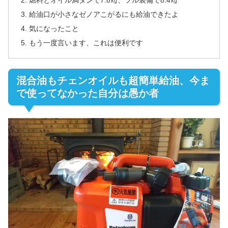
燃料とオイル満タンで7.8㎏、フル装備で8.4㎏
給油口が小さなゼノアこがるにも給油できたよ
気になったこと
もう一度言います、これは便利です
混合油もチェンオイルも超簡単給油、今ま
で使ってなかった自分は愚か者