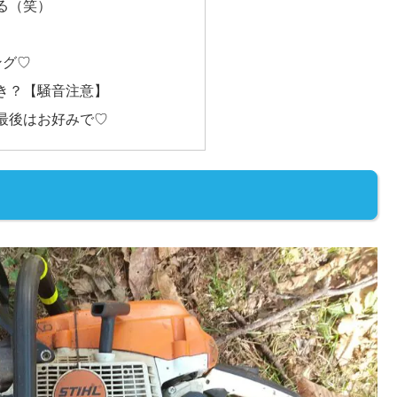
る（笑）
ング♡
き？【騒音注意】
最後はお好みで♡