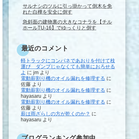
サルナシのツルに引っ掛かって倒木を免
れた白樺を安全に倒す
急斜面の建物裏の大きなコナラを【チル
ホールTU-16】でゆっくりと倒す
最近のコメント
軽トラックにコンパネであおりを付けて枝
運び ダンプじゃなくても簡単におろせる
よ
に
jm
より
電動薪割り機のオイル漏れを修理する
に
佐藤
より
電動薪割り機のオイル漏れを修理する
に
hayasaru
より
電動薪割り機のオイル漏れを修理する
に
佐藤
より
薪は雨ざらしの方が乾くのか？
に
hayasaru
より
ブログランキング参加中