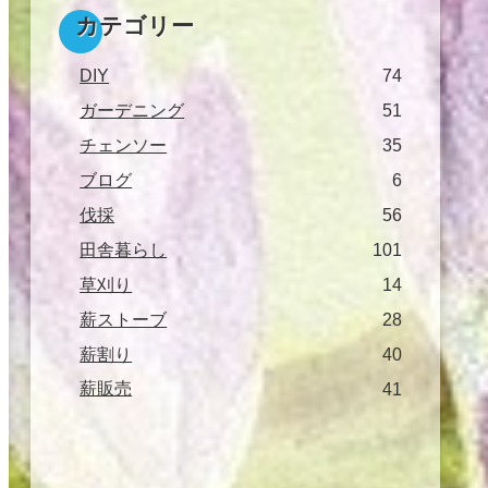
カテゴリー
DIY
74
ガーデニング
51
チェンソー
35
ブログ
6
伐採
56
田舎暮らし
101
草刈り
14
薪ストーブ
28
薪割り
40
薪販売
41