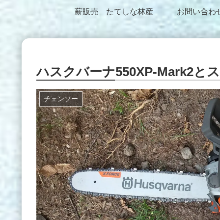
薪販売 たてしな林産
お問い合わ
ハスクバーナ550XP-Mark2
チェンソー