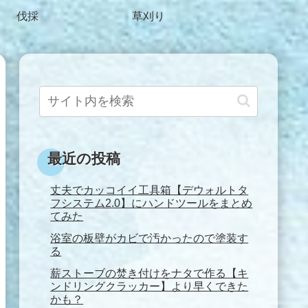
伐採
草刈り
最近の投稿
丈夫でカッコイイ工具箱【デウォルトタ
フシステム2.0】にハンドツールをまとめ
てみた
浴室の板壁がカビで汚かったので塗装す
る
薪ストーブの焚き付けをナタで作る【キ
ンドリングクラッカー】より早くできた
かも？