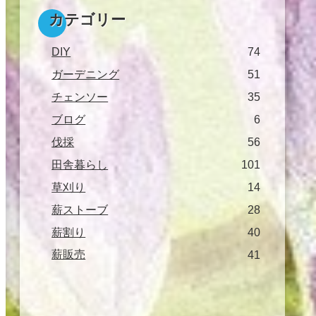
カテゴリー
DIY
74
ガーデニング
51
チェンソー
35
ブログ
6
伐採
56
田舎暮らし
101
草刈り
14
薪ストーブ
28
薪割り
40
薪販売
41