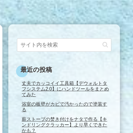
最近の投稿
丈夫でカッコイイ工具箱【デウォルトタ
フシステム2.0】にハンドツールをまとめ
てみた
浴室の板壁がカビで汚かったので塗装す
る
薪ストーブの焚き付けをナタで作る【キ
ンドリングクラッカー】より早くできた
かも？