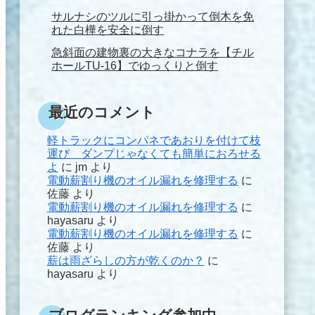
サルナシのツルに引っ掛かって倒木を免
れた白樺を安全に倒す
急斜面の建物裏の大きなコナラを【チル
ホールTU-16】でゆっくりと倒す
最近のコメント
軽トラックにコンパネであおりを付けて枝
運び ダンプじゃなくても簡単におろせる
よ
に
jm
より
電動薪割り機のオイル漏れを修理する
に
佐藤
より
電動薪割り機のオイル漏れを修理する
に
hayasaru
より
電動薪割り機のオイル漏れを修理する
に
佐藤
より
薪は雨ざらしの方が乾くのか？
に
hayasaru
より