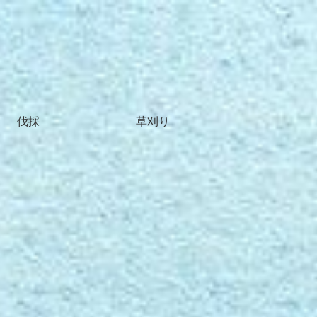
伐採
草刈り