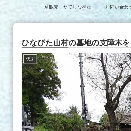
薪販売 たてしな林産
お問い合わ
ひなびた山村の墓地の支障木を【ゼ
伐採