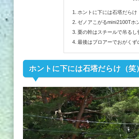
ホントに下には石塔だらけ
ゼノアこがるmini2100T
栗の幹はスチールで吊るし
最後はブロアーでおがくず
ホントに下には石塔だらけ（笑