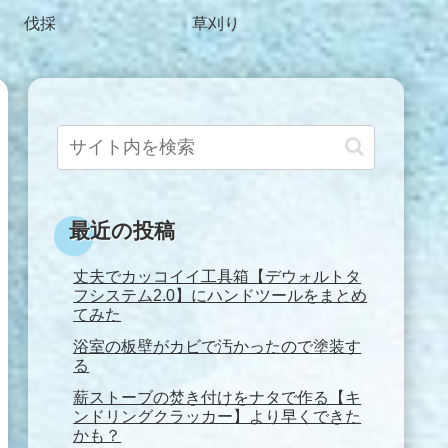
伐採
草刈り
最近の投稿
丈夫でカッコイイ工具箱【デウォルトタ
フシステム2.0】にハンドツールをまとめ
てみた
浴室の板壁がカビで汚かったので塗装す
る
薪ストーブの焚き付けをナタで作る【キ
ンドリングクラッカー】より早くできた
かも？