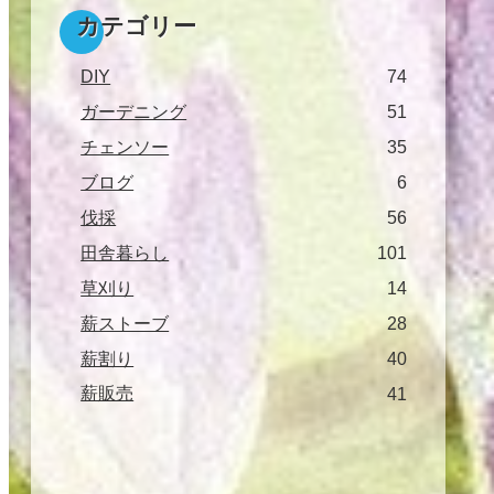
カテゴリー
DIY
74
ガーデニング
51
チェンソー
35
ブログ
6
伐採
56
田舎暮らし
101
草刈り
14
薪ストーブ
28
薪割り
40
薪販売
41