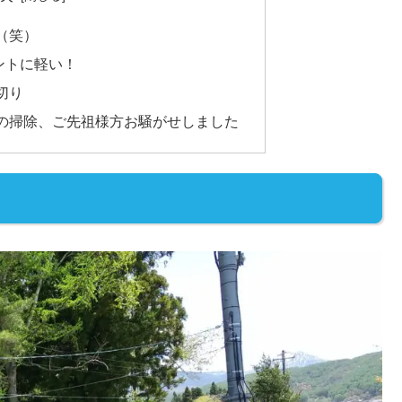
（笑）
ホントに軽い！
切り
の掃除、ご先祖様方お騒がせしました
）