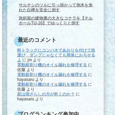
サルナシのツルに引っ掛かって倒木を免
れた白樺を安全に倒す
急斜面の建物裏の大きなコナラを【チル
ホールTU-16】でゆっくりと倒す
最近のコメント
軽トラックにコンパネであおりを付けて枝
運び ダンプじゃなくても簡単におろせる
よ
に
jm
より
電動薪割り機のオイル漏れを修理する
に
佐藤
より
電動薪割り機のオイル漏れを修理する
に
hayasaru
より
電動薪割り機のオイル漏れを修理する
に
佐藤
より
薪は雨ざらしの方が乾くのか？
に
hayasaru
より
ブログランキング参加中