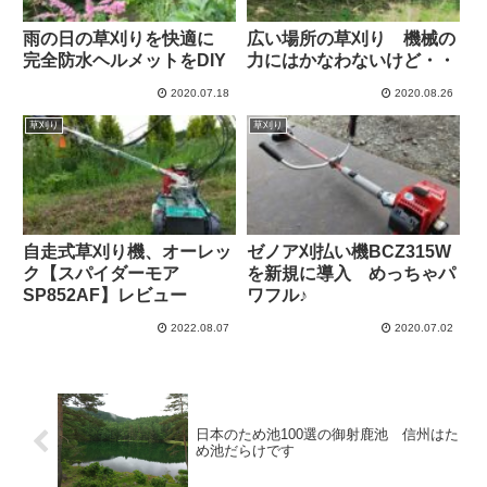
雨の日の草刈りを快適に
広い場所の草刈り 機械の
完全防水ヘルメットをDIY
力にはかなわないけど・・
2020.07.18
2020.08.26
草刈り
草刈り
自走式草刈り機、オーレッ
ゼノア刈払い機BCZ315W
ク【スパイダーモア
を新規に導入 めっちゃパ
SP852AF】レビュー
ワフル♪
2022.08.07
2020.07.02
日本のため池100選の御射鹿池 信州はた
め池だらけです