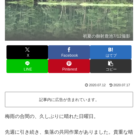
初夏の御射鹿池7/12撮影
X
Facebook
はてブ
LINE
Pinterest
コピー
2020.07.12
2020.07.17
記事内に広告が含まれています。
梅雨の合間の、久しぶりに晴れた日曜日。
先週に引き続き、集落の共同作業がありました。貴重な晴