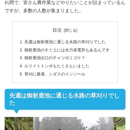
れ間で、皆さん農作業などやりたいことが詰まっているん
ですが、多数の人数が集まりました。
目次
先週は御射鹿池に通じる水路の草刈りでした
御射鹿池のすぐ上には水力発電所もあるんです
御射鹿池出口のチャツボミゴケ？
ルリイトトンボもたくさんいました
草刈に最適、シダスのインソール
先週は御射鹿池に通じる水路の草刈りでし
た