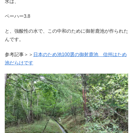
水は、
ペーハー3.8
と、強酸性の水で、この中和のために御射鹿池が作られた
んです。
参考記事＞＞
日本のため池100選の御射鹿池 信州はため
池だらけです