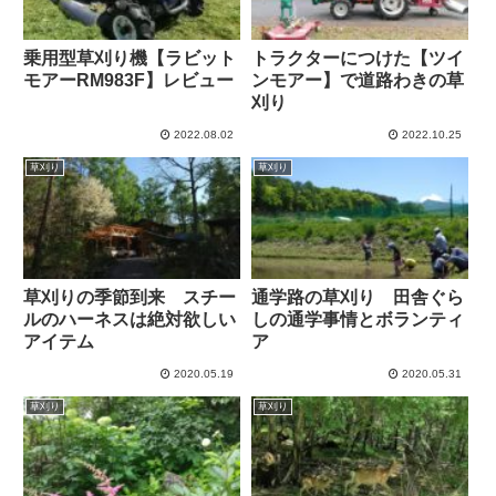
乗用型草刈り機【ラビット
トラクターにつけた【ツイ
モアーRM983F】レビュー
ンモアー】で道路わきの草
刈り
2022.08.02
2022.10.25
草刈り
草刈り
草刈りの季節到来 スチー
通学路の草刈り 田舎ぐら
ルのハーネスは絶対欲しい
しの通学事情とボランティ
アイテム
ア
2020.05.19
2020.05.31
草刈り
草刈り