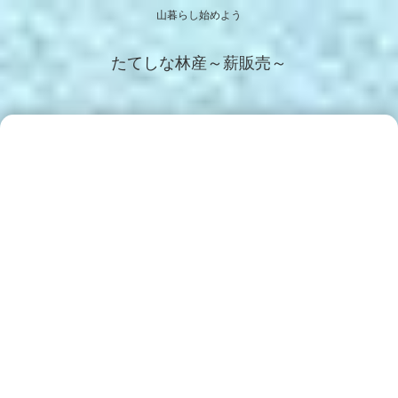
山暮らし始めよう
たてしな林産～薪販売～