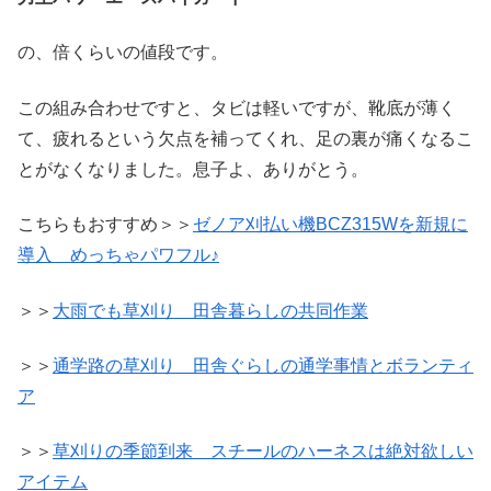
の、倍くらいの値段です。
この組み合わせですと、タビは軽いですが、靴底が薄く
て、疲れるという欠点を補ってくれ、足の裏が痛くなるこ
とがなくなりました。息子よ、ありがとう。
こちらもおすすめ＞＞
ゼノア刈払い機BCZ315Wを新規に
導入 めっちゃパワフル♪
＞＞
大雨でも草刈り 田舎暮らしの共同作業
＞＞
通学路の草刈り 田舎ぐらしの通学事情とボランティ
ア
＞＞
草刈りの季節到来 スチールのハーネスは絶対欲しい
アイテム