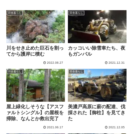
田舎暮らし
田舎暮らし
川をせき止めた巨石を割っ
カッコいい除雪車たち、夜
てから護岸に積む
もガンバル
2022.08.27
2021.12.31
田舎暮らし
田舎暮らし
屋上緑化しそうな【アスフ
美濃戸高原に薪の配達、伐
ァルトシングル】の屋根を
採された【御柱】を見てき
掃除、なんとか救出完了
た
2021.06.17
2021.12.05