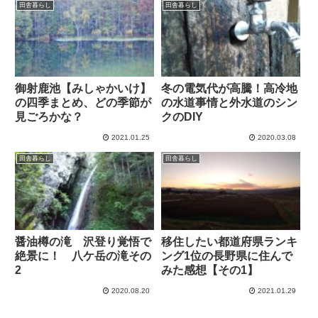
田舎暮らし
田舎暮らし
御射鹿池【みしゃかいけ】
冬の電気代が高騰！高冷地
の四季まとめ、どの季節が
の水道事情と外水道のシン
見ごろかな？
クのDIY
2021.01.25
2020.03.08
田舎暮らし
田舎暮らし
醤油樽の滝 沢登り覚悟で
移住したい都道府県ランキ
絶景に！ 八ケ岳の滝その
ング1位の長野県に住んで
2
みた感想【その1】
2020.08.20
2021.01.29