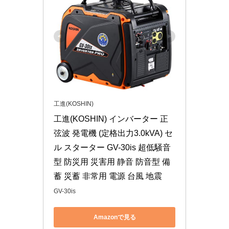
工進(KOSHIN)
工進(KOSHIN) インバーター 正
弦波 発電機 (定格出力3.0kVA) セ
ル スターター GV-30is 超低騒音
型 防災用 災害用 静音 防音型 備
蓄 災蓄 非常用 電源 台風 地震
GV-30is
Amazonで見る