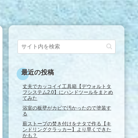
最近の投稿
丈夫でカッコイイ工具箱【デウォルトタ
フシステム2.0】にハンドツールをまとめ
てみた
浴室の板壁がカビで汚かったので塗装す
る
薪ストーブの焚き付けをナタで作る【キ
ンドリングクラッカー】より早くできた
かも？