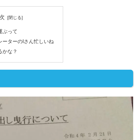
次
運ぶって
レーターのIさん忙しいね
るかな？