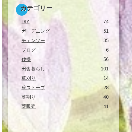
カテゴリー
DIY
74
ガーデニング
51
チェンソー
35
ブログ
6
伐採
56
田舎暮らし
101
草刈り
14
薪ストーブ
28
薪割り
40
薪販売
41