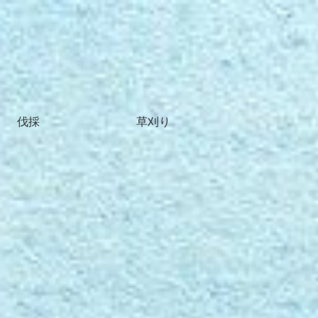
伐採
草刈り