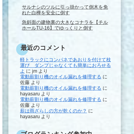
サルナシのツルに引っ掛かって倒木を免
れた白樺を安全に倒す
急斜面の建物裏の大きなコナラを【チル
ホールTU-16】でゆっくりと倒す
最近のコメント
軽トラックにコンパネであおりを付けて枝
運び ダンプじゃなくても簡単におろせる
よ
に
jm
より
電動薪割り機のオイル漏れを修理する
に
佐藤
より
電動薪割り機のオイル漏れを修理する
に
hayasaru
より
電動薪割り機のオイル漏れを修理する
に
佐藤
より
薪は雨ざらしの方が乾くのか？
に
hayasaru
より