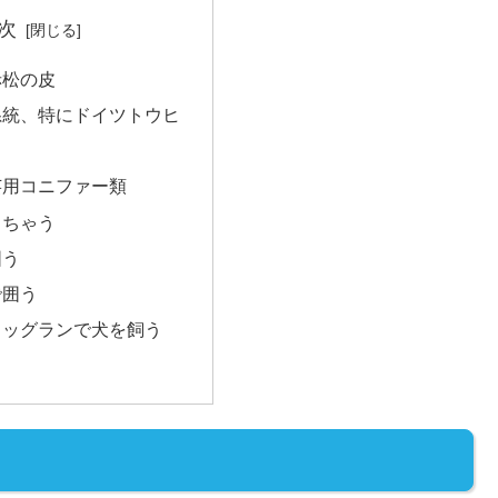
次
赤松の皮
系統、特にドイツトウヒ
芸用コニファー類
っちゃう
囲う
で囲う
ドッグランで犬を飼う