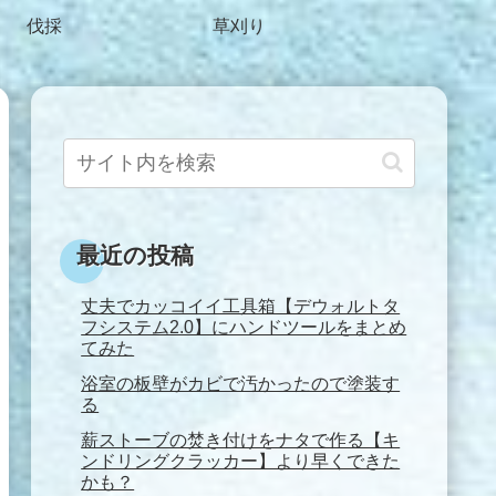
伐採
草刈り
最近の投稿
丈夫でカッコイイ工具箱【デウォルトタ
フシステム2.0】にハンドツールをまとめ
てみた
浴室の板壁がカビで汚かったので塗装す
る
薪ストーブの焚き付けをナタで作る【キ
ンドリングクラッカー】より早くできた
かも？