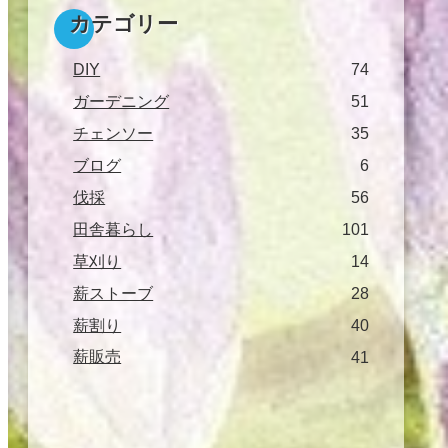
カテゴリー
DIY
74
ガーデニング
51
チェンソー
35
ブログ
6
伐採
56
田舎暮らし
101
草刈り
14
薪ストーブ
28
薪割り
40
薪販売
41