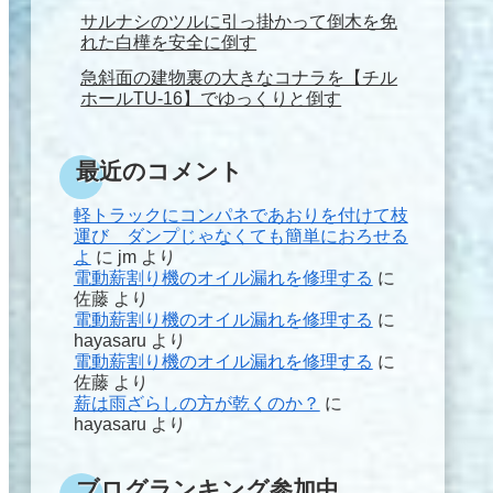
サルナシのツルに引っ掛かって倒木を免
れた白樺を安全に倒す
急斜面の建物裏の大きなコナラを【チル
ホールTU-16】でゆっくりと倒す
最近のコメント
軽トラックにコンパネであおりを付けて枝
運び ダンプじゃなくても簡単におろせる
よ
に
jm
より
電動薪割り機のオイル漏れを修理する
に
佐藤
より
電動薪割り機のオイル漏れを修理する
に
hayasaru
より
電動薪割り機のオイル漏れを修理する
に
佐藤
より
薪は雨ざらしの方が乾くのか？
に
hayasaru
より
ブログランキング参加中