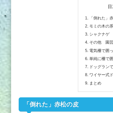
目
「倒れた」
モミの木の
シャクナゲ
その他 園
電気柵で囲
単純に柵で
ドッグラン
ワイヤー式
まとめ
「倒れた」赤松の皮