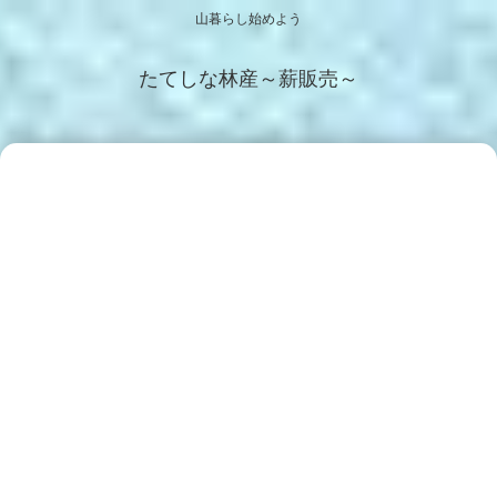
山暮らし始めよう
たてしな林産～薪販売～