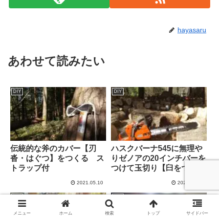
hayasaru
あわせて読みたい
DIY
DIY
伝統的な斧のカバー【刃
ハスクバーナ545に無理や
沓・はぐつ】をつくる ス
りゼノアの20インチバーを
トラップ付
つけて玉切り【臼をつく
る・その1】
2021.05.10
2021.05.04
DIY
DIY
メニュー
ホーム
検索
トップ
サイドバー