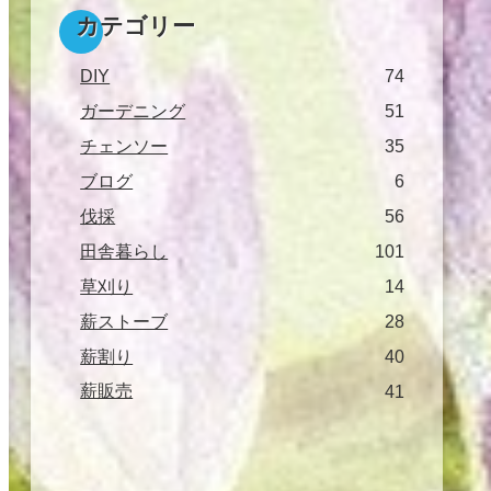
カテゴリー
DIY
74
ガーデニング
51
チェンソー
35
ブログ
6
伐採
56
田舎暮らし
101
草刈り
14
薪ストーブ
28
薪割り
40
薪販売
41