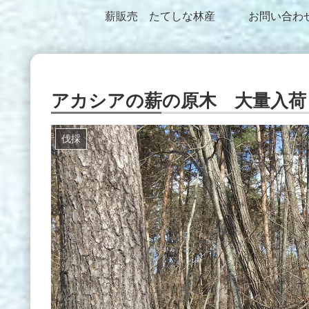
薪販売 たてしな林産
お問い合わ
アカシアの薪の原木 大量入荷
伐採