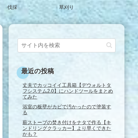
伐採
草刈り
最近の投稿
丈夫でカッコイイ工具箱【デウォルトタ
フシステム2.0】にハンドツールをまとめ
てみた
浴室の板壁がカビで汚かったので塗装す
る
薪ストーブの焚き付けをナタで作る【キ
ンドリングクラッカー】より早くできた
かも？