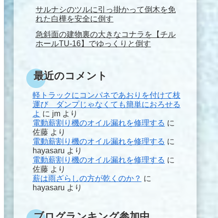
サルナシのツルに引っ掛かって倒木を免
れた白樺を安全に倒す
急斜面の建物裏の大きなコナラを【チル
ホールTU-16】でゆっくりと倒す
最近のコメント
軽トラックにコンパネであおりを付けて枝
運び ダンプじゃなくても簡単におろせる
よ
に
jm
より
電動薪割り機のオイル漏れを修理する
に
佐藤
より
電動薪割り機のオイル漏れを修理する
に
hayasaru
より
電動薪割り機のオイル漏れを修理する
に
佐藤
より
薪は雨ざらしの方が乾くのか？
に
hayasaru
より
ブログランキング参加中