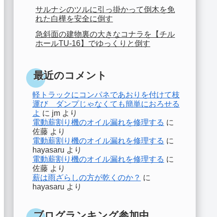
サルナシのツルに引っ掛かって倒木を免
れた白樺を安全に倒す
急斜面の建物裏の大きなコナラを【チル
ホールTU-16】でゆっくりと倒す
最近のコメント
軽トラックにコンパネであおりを付けて枝
運び ダンプじゃなくても簡単におろせる
よ
に
jm
より
電動薪割り機のオイル漏れを修理する
に
佐藤
より
電動薪割り機のオイル漏れを修理する
に
hayasaru
より
電動薪割り機のオイル漏れを修理する
に
佐藤
より
薪は雨ざらしの方が乾くのか？
に
hayasaru
より
ブログランキング参加中