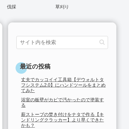
伐採
草刈り
最近の投稿
丈夫でカッコイイ工具箱【デウォルトタ
フシステム2.0】にハンドツールをまとめ
てみた
浴室の板壁がカビで汚かったので塗装す
る
薪ストーブの焚き付けをナタで作る【キ
ンドリングクラッカー】より早くできた
かも？