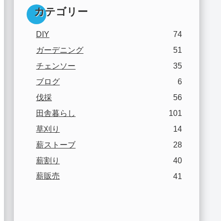
カテゴリー
DIY
74
ガーデニング
51
チェンソー
35
ブログ
6
伐採
56
田舎暮らし
101
草刈り
14
薪ストーブ
28
薪割り
40
薪販売
41