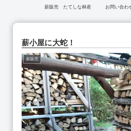
薪販売 たてしな林産
お問い合わ
薪小屋に大蛇！
薪販売